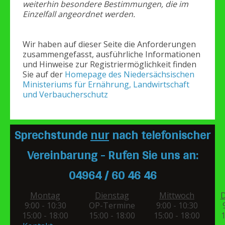
weiterhin besondere Bestimmungen, die im
Einzelfall angeordnet werden.
Wir haben auf dieser Seite die Anforderungen
zusammengefasst, ausführliche Informationen
und Hinweise zur Registriermöglichkeit finden
Sie auf der
Homepage des Niedersächsischen
Ministeriums für Ernährung, Landwirtschaft
und Verbaucherschutz
Sprechstunde
nur
nach telefonischer
Vereinbarung - Rufen Sie uns an:
04964 / 60 46 46
Montag
Dienstag
Mittwoch
D
9:00 - 10:30
OP-Termine
9:00 - 10:30
15:00 - 18:00
15:00 - 18:00
15:00 - 18:00
1