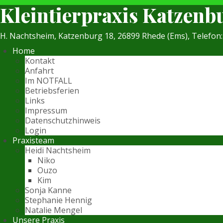
Kleintierpraxis Katzenb
H. Nachtsheim, Katzenburg 18, 26899 Rhede (Ems), Telefon
Home
Kontakt
Anfahrt
Im NOTFALL
Betriebsferien
Links
Impressum
Datenschutzhinweis
Login
Praxisteam
Heidi Nachtsheim
Niko
Ouzo
Kim
Sonja Kanne
Stephanie Hennig
Natalie Mengel
Unsere Praxis