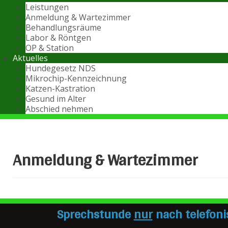
Leistungen
Anmeldung & Wartezimmer
Behandlungsräume
Labor & Röntgen
OP & Station
Aktuelles
Hundegesetz NDS
Mikrochip-Kennzeichnung
Katzen-Kastration
Gesund im Alter
Abschied nehmen
Anmeldung & Wartezimmer
Sprechstunde
nur
nach telefoni