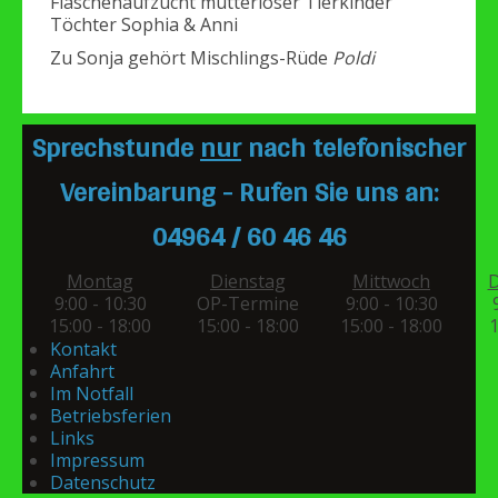
Flaschenaufzucht mutterloser Tierkinder
Töchter Sophia & Anni
Zu Sonja gehört Mischlings-Rüde
Poldi
Sprechstunde
nur
nach telefonischer
Vereinbarung - Rufen Sie uns an:
04964 / 60 46 46
Montag
Dienstag
Mittwoch
D
9:00 - 10:30
OP-Termine
9:00 - 10:30
15:00 - 18:00
15:00 - 18:00
15:00 - 18:00
1
Kontakt
Anfahrt
Im Notfall
Betriebsferien
Links
Impressum
Datenschutz